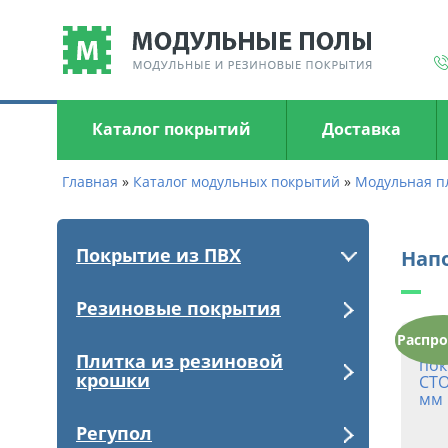
Каталог покрытий
Доставка
Главная
»
Каталог модульных покрытий
»
Модульная п
Покрытие из ПВХ
Нап
Резиновые покрытия
Распро
Плитка из резиновой
крошки
Регупол