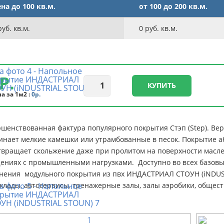
на до 100 кв.м.
от 100 до 200 кв.м.
уб. кв.м.
0
руб. кв.м.
Р.
КУПИТЬ
а за 1м2 :
0р.
шенствованная фактура популярного покрытия Стэп (Step). Вер
нает мелкие камешки или утрамбованные в песок. Покрытие аб
вращает скольжение даже при пролитом на поверхности масле.
ениях с промышленными нагрузками. Доступно во всех базовых
нения модульного покрытия из пвх ИНДАСТРИАЛ СТОУН (iNDUS
склады, автосервисы, тренажерные залы, залы аэробики, обще