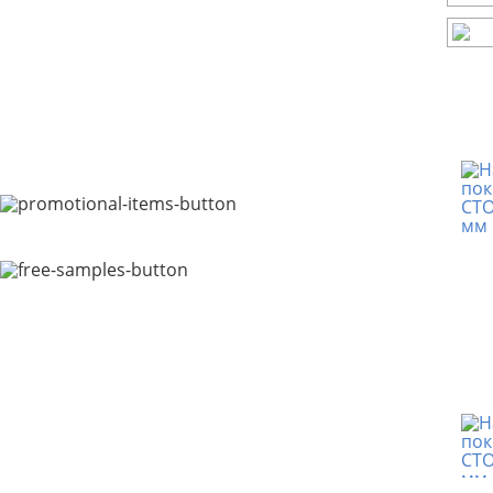
Детские площадки и
игровые комнаты
Картинг и тир
Конюшни и фермы
Парковки
Улица
Бассейн