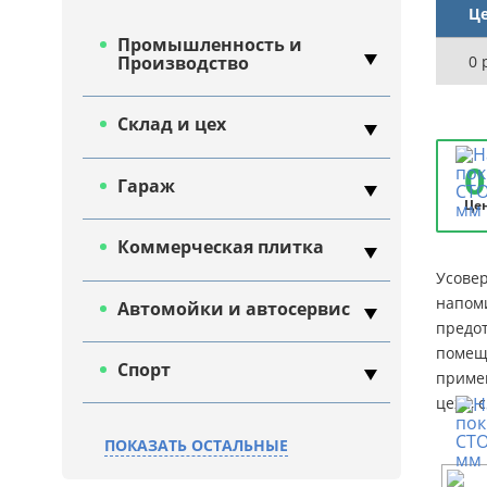
Це
Промышленность и
0
р
Производство
Склад и цех
0
Гараж
Цен
Коммерческая плитка
Усовер
напоми
Автомойки и автосервис
предот
помещ
Спорт
приме
цеха, 
Дача и сад
ПОКАЗАТЬ ОСТАЛЬНЫЕ